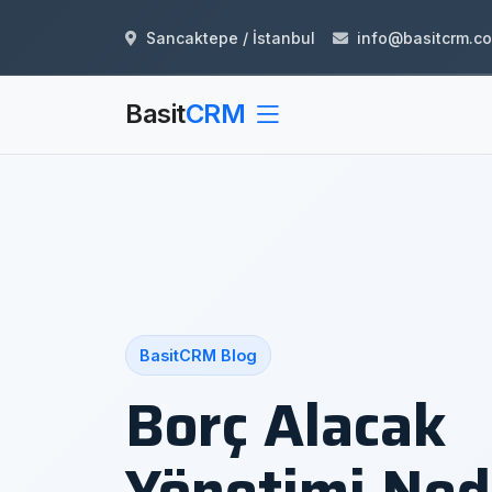
Sancaktepe / İstanbul
info@basitcrm.c
Basit
CRM
BasitCRM Blog
Borç Alacak
Yönetimi Ned