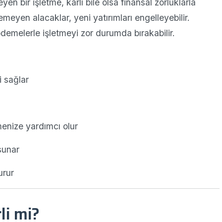
 bir işletme, kârlı bile olsa finansal zorluklarla
emeyen alacaklar, yeni yatırımları engelleyebilir.
demelerle işletmeyi zor durumda bırakabilir.
i sağlar
enize yardımcı olur
 sunar
urur
li mi?