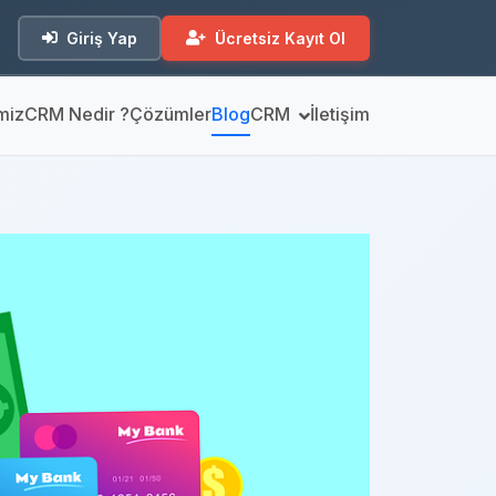
Giriş Yap
Ücretsiz Kayıt Ol
miz
CRM Nedir ?
Çözümler
Blog
CRM
İletişim