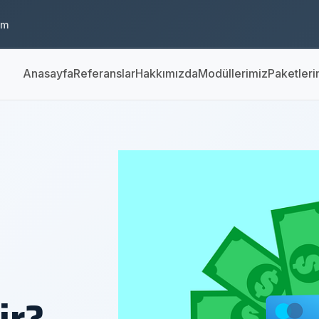
om
Anasayfa
Referanslar
Hakkımızda
Modüllerimiz
Paketleri
ir?