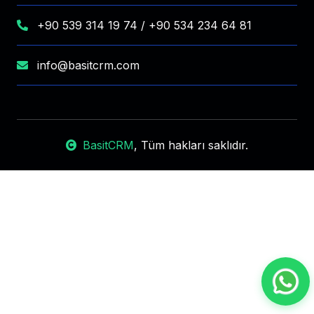
+90 539 314 19 74 / +90 534 234 64 81
info@basitcrm.com
BasitCRM
, Tüm hakları saklıdır.