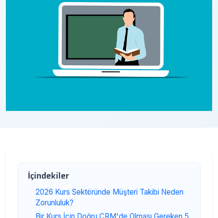
İçindekiler
2026 Kurs Sektöründe Müşteri Takibi Neden
Zorunluluk?
Bir Kurs İçin Doğru CRM'de Olması Gereken 5