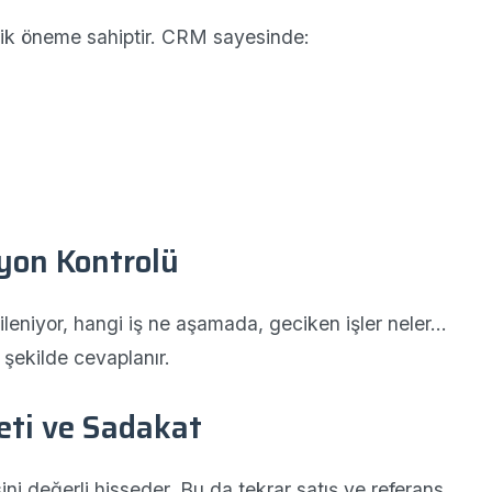
ritik öneme sahiptir. CRM sayesinde:
yon Kontrolü
ileniyor, hangi iş ne aşamada, geciken işler neler…
şekilde cevaplanır.
ti ve Sadakat
ini değerli hisseder. Bu da tekrar satış ve referans