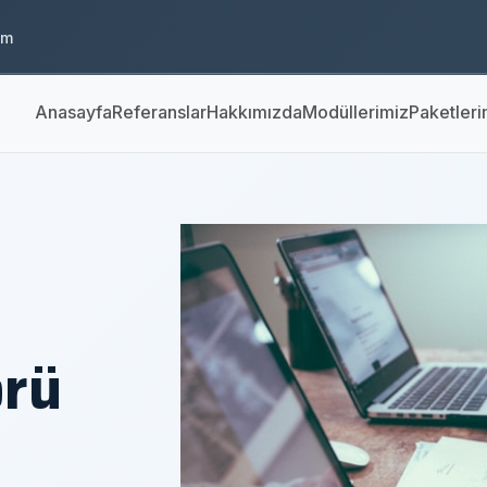
om
Anasayfa
Referanslar
Hakkımızda
Modüllerimiz
Paketleri
örü