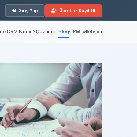
Giriş Yap
Ücretsiz Kayıt Ol
miz
CRM Nedir ?
Çözümler
Blog
CRM
İletişim