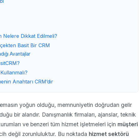
bi
Nelere Dikkat Edilmeli?
çekten Basit Bir CRM
ığı Avantajlar
asitCRM?
 Kullanmalı?
enin Anahtarı CRM’dir
r temasın yoğun olduğu, memnuniyetin doğrudan gelir
lduğu bir alandır. Danışmanlık firmaları, ajanslar, teknik
m kurumları ve benzeri tüm hizmet işletmeleri için
müşteri
ercih değil zorunluluktur. Bu noktada
hizmet sektörü