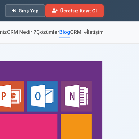
Giriş Yap
Ücretsiz Kayıt Ol
miz
CRM Nedir ?
Çözümler
Blog
CRM
İletişim