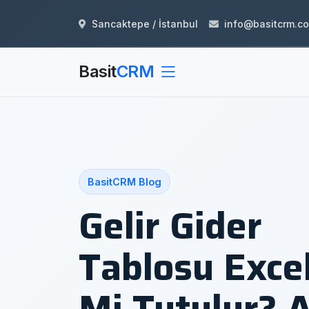
Sancaktepe / İstanbul
info@basitcrm.c
Basit
CRM
BasitCRM Blog
Gelir Gider
Tablosu Excel
Mi Tutulur? A