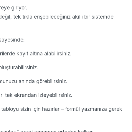
eye giriyor.
değil, tek tıkla erişebileceğiniz akıllı bir sistemde
sayesinde:
lerde kayıt altına alabilirsiniz.
luşturabilirsiniz.
munuzu anında görebilirsiniz.
ı tek ekrandan izleyebilirsiniz.
 tabloyu sizin için hazırlar – formül yazmanıza gerek
bozuldu” derdi tamamen ortadan kalkar.