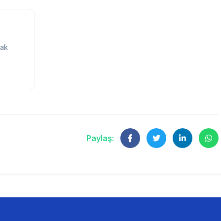
cak
Paylaş: