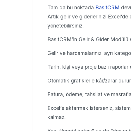
Tam da bu noktada
BasitCRM
devr
Artık gelir ve giderlerinizi Excel’de 
yönetebilirsiniz.
BasitCRM’in Gelir & Gider Modülü 
Gelir ve harcamalarınızı ayrı kategori
Tarih, kişi veya proje bazlı raporlar o
Otomatik grafiklerle kâr/zarar duru
Fatura, ödeme, tahsilat ve masraflar
Excel’e aktarmak isterseniz, sistem
kalmaz.
Yani “formül hatası” ya da “dosya 