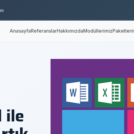
om
Anasayfa
Referanslar
Hakkımızda
Modüllerimiz
Paketleri
 ile
rtık